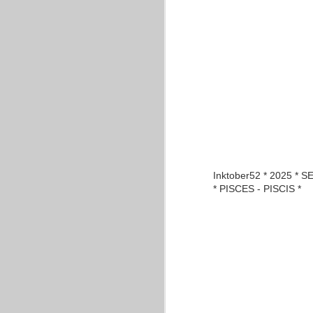
GANSO
ZAPATILLA
Inktober52 * 2025 * S
* PISCES - PISCIS *
ESQUELÉTICO
LECCIÓN