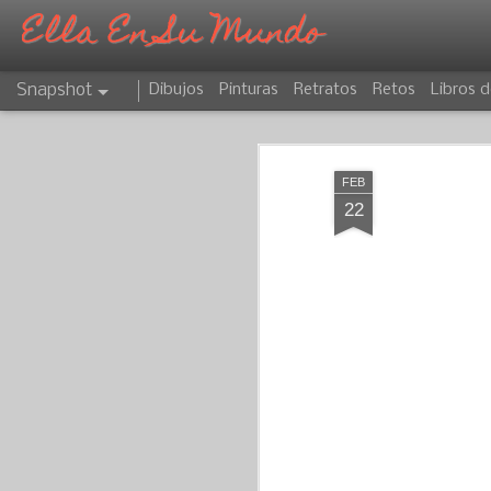
Ella En Su Mundo
Snapshot
Dibujos
Pinturas
Retratos
Retos
Libros d
FEB
22
CAPRICORNIO
ATARDECER