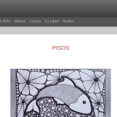
e Arte
Videos
Cursos
Ex Libris
Redes
PISCIS
VILLANO
COCODRIL