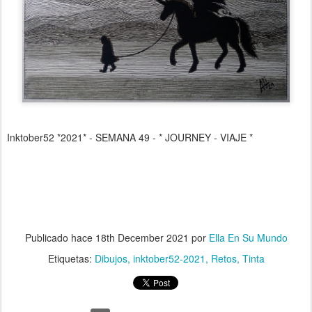
Inktober52 *2021* - SEMANA 49 - * JOURNEY - VIAJE *
Publicado hace
18th December 2021
por
Ella En Su Mundo
Etiquetas:
Dibujos
inktober52-2021
Retos
Tinta