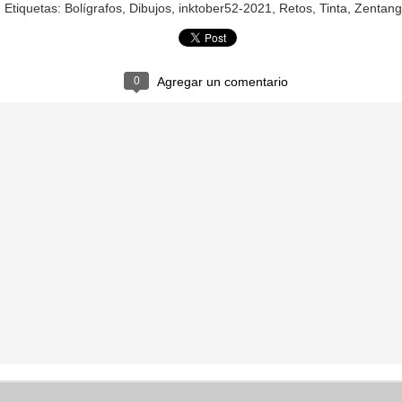
CONFUSO
CEBOLLA
Etiquetas:
Bolígrafos
Dibujos
inktober52-2021
Retos
Tinta
Zentang
0
Agregar un comentario
BOTÓN
EXPLOSIÓ