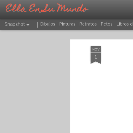
Ella En Su Mundo
Snapshot
Dibujos
Pinturas
Retratos
Retos
Libros d
NOV
1
CAPRICORNIO
ATARDECER