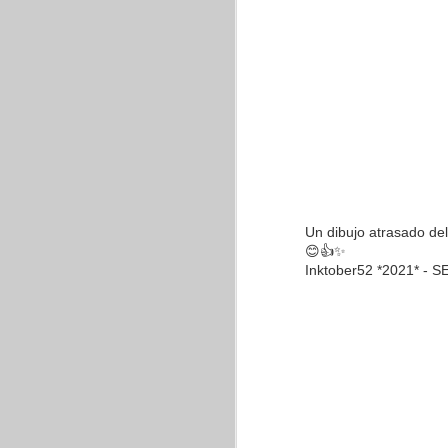
GANSO
ZAPATILLA
Un dibujo atrasado del
😊👍✨
Inktober52 *2021* -
ESQUELÉTICO
LECCIÓN