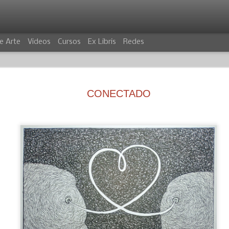
e Arte
Videos
Cursos
Ex Libris
Redes
CONECTADO
VILLANO
COCODRIL