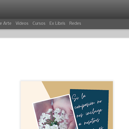
e Arte
Videos
Cursos
Ex Libris
Redes
VILLANO
COCODRIL