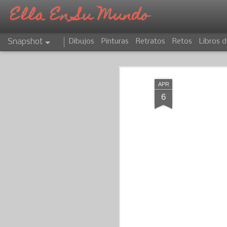
Ella En Su Mundo
Snapshot
Dibujos
Pinturas
Retratos
Retos
Libros d
APR
6
CAPRICORNIO
ATARDECER