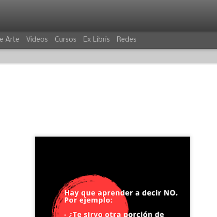
e Arte
Videos
Cursos
Ex Libris
Redes
VILLANO
COCODRIL