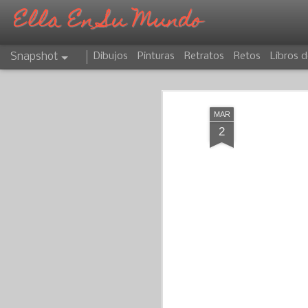
Ella En Su Mundo
Snapshot
Dibujos
Pinturas
Retratos
Retos
Libros d
MAR
2
CAPRICORNIO
ATARDECER