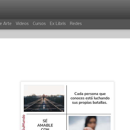
e Arte
Videos
Cursos
Ex Libris
Redes
VILLANO
COCODRIL