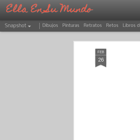
Ella En Su Mundo
Snapshot
Dibujos
Pinturas
Retratos
Retos
Libros d
FEB
26
CAPRICORNIO
ATARDECER