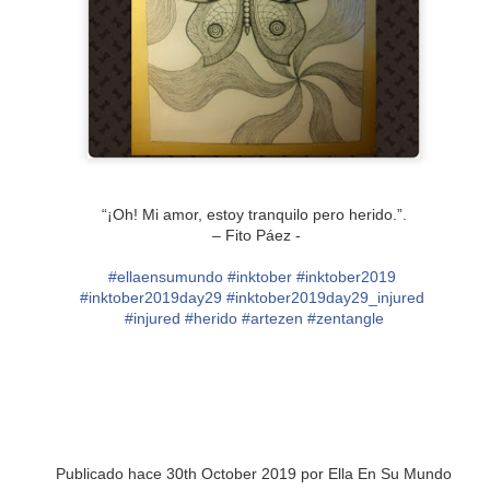
PREMIO
ESCORPIO
“¡Oh! Mi amor, estoy tranquilo pero herido.”.
– Fito Páez -
#
ellaensumundo
#
inktober
#
inktober2019
#
inktober2019day29
#
inktober2019day29_injured
#
injured
#
herido
#
artezen
#
zentangle
Publicado hace
30th October 2019
por
Ella En Su Mundo