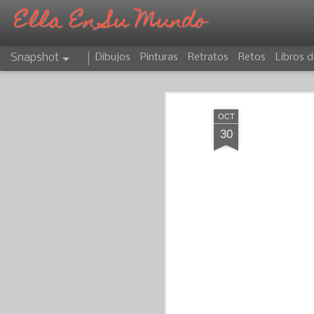
Ella En Su Mundo
Snapshot
Dibujos
Pinturas
Retratos
Retos
Libros d
OCT
30
CAPRICORNIO
ATARDECER