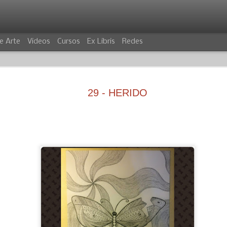
e Arte
Videos
Cursos
Ex Libris
Redes
29 - HERIDO
VILLANO
COCODRIL