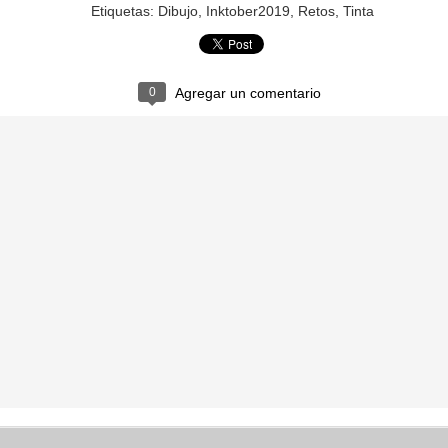
CONFUSO
CEBOLLA
Etiquetas:
Dibujo
Inktober2019
Retos
Tinta
0
Agregar un comentario
BOTÓN
EXPLOSIÓ