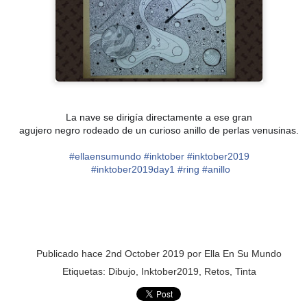
PREMIO
ESCORPIO
La nave se dirigía directamente a ese gran
agujero negro rodeado de un curioso anillo de perlas venusinas.
#
ellaensumundo
#
inktober
#
inktober2019
#
inktober2019day1
#
ring
#
anillo
Publicado hace
2nd October 2019
por
Ella En Su Mundo
Etiquetas:
Dibujo
Inktober2019
Retos
Tinta