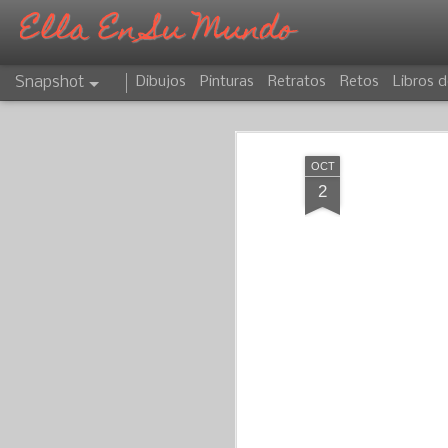
Ella En Su Mundo
Snapshot
Dibujos
Pinturas
Retratos
Retos
Libros d
OCT
2
CAPRICORNIO
ATARDECER