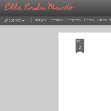
Ella En Su Mundo
Snapshot
Dibujos
Pinturas
Retratos
Retos
Libros d
OCT
2
CAPRICORNIO
ATARDECER