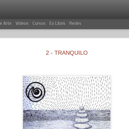
e Arte
Videos
Cursos
Ex Libris
Redes
2 - TRANQUILO
VILLANO
COCODRIL