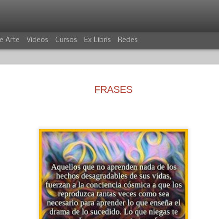
e Arte
Videos
Cursos
Ex Libris
Redes
FRASES
VILLANO
COCODRIL