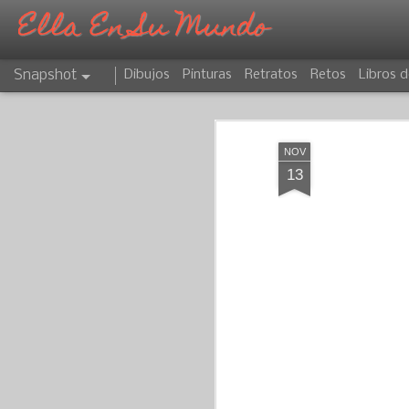
Ella En Su Mundo
Snapshot
Dibujos
Pinturas
Retratos
Retos
Libros d
NOV
13
CAPRICORNIO
ATARDECER