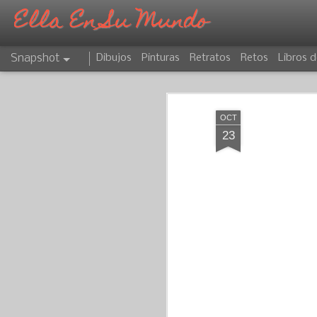
Ella En Su Mundo
Snapshot
Dibujos
Pinturas
Retratos
Retos
Libros d
OCT
23
CAPRICORNIO
ATARDECER